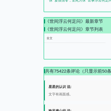
休
爱恨情零，至死方休
世事浮云何足
《世间浮云何足问》最新章节
《世间浮云何足问》章节列表
全文
共有75422条评论（只显示前50
星星的认识 说:
文字有画面感。
晚风拂山径 说: