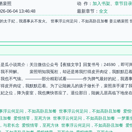
栖裴照
动 作：
加入书架
、
章节目
06-04 13:46:48
最新章节：
全文
的太子妃，我遇事从不发火。 世事浮云何足问，不如高卧且加餐 姜云栖裴照
是瓜小说简介：关注微信公众号【夜猫文学】回复书号：24590 ，即
我不辩解。 裴照明知我冤枉，却还是将我打得皮开肉绽，我默默忍
，我也不气恼。————部分精彩试看————作为脾气最好的妃，我遇
打得皮开肉绽，我默默忍着。为了让陆婉儿的孩子做长子，裴照亲手灌了
正妃之位，降为妾室，我也爽快答应了。退位那日，陆婉儿居高临下地坐
事浮云何足问，不如高卧且加餐
世事浮云何足问，不如高卧且加餐
爱恨
且加餐
爱恨情零，至死方休
世事浮云何足问，不如高卧且加餐
一梦重
，与君长念
爱恨情零，至死方休
世事浮云何足问，不如高卧且加餐
爱