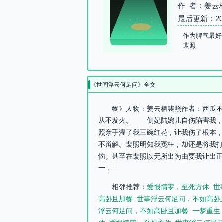
作 者：姜云
最后更新：2026-
作为脾气最好
裴照
《世间浮云何足问》全文
餐》人物：姜云栖裴照作者：西瓜不
从不发火。 侧妃陆婉儿自伤陷害我，
照亲手灌了我三碗红花，让我伤了根本
不辩解。裴照明知我冤枉，却还是将我
恼。甚至在裴照以无所出为由要我让出
一，...
相邻推荐：
爱恨情零，至死方休
世
高卧且加餐
世事浮云何足问，不如高卧
浮云何足问，不如高卧且加餐
一梦重生