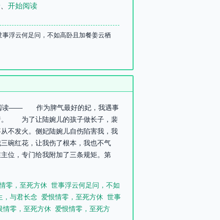
录
、
开始阅读
 世事浮云何足问，不如高卧且加餐姜云栖
可阅读—— 作为脾气最好的妃，我遇事
着。 为了让陆婉儿的孩子做长子，裴
事从不发火。侧妃陆婉儿自伤陷害我，我
我三碗红花，让我伤了根本，我也不气
在主位，专门给我附加了三条规矩。第
情零，至死方休
世事浮云何足问，不如
生，与君长念
爱恨情零，至死方休
世事
恨情零，至死方休
爱恨情零，至死方