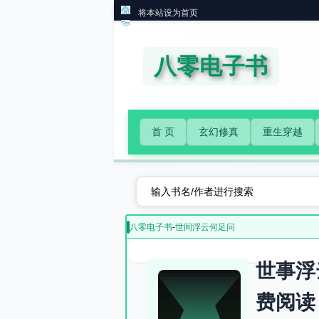
将本站设为首页
八零电子书
首 页
玄幻修真
重生穿越
八零电子书
-
世间浮云何足问
世事浮
费阅读