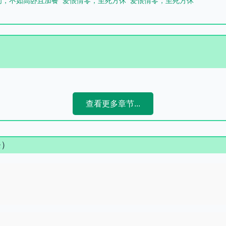
问，不如高卧且加餐
爱恨情零，至死方休
爱恨情零，至死方休
查看更多章节...
条）