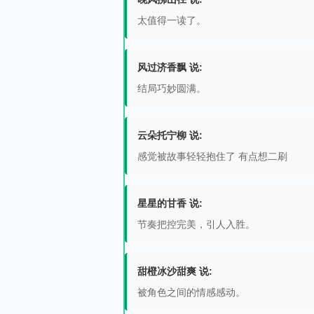
太值得一读了。
风过济香飘 说:
结局巧妙圆满。
云朵托宁柳 说:
感觉被故事轻轻抱住了 有点想二刷
星星的甘香 说:
节奏把控完美，引人入胜。
甜橙冰沙甜爽 说:
被角色之间的情感感动。