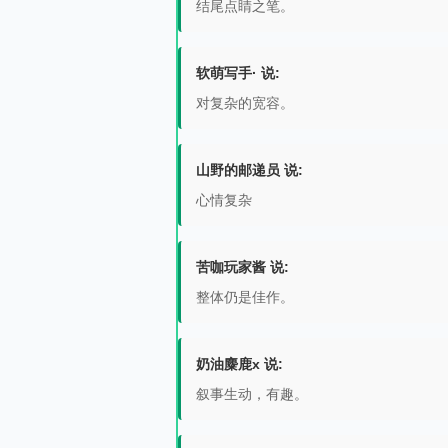
结尾点睛之笔。
软萌写手· 说:
对复杂的宽容。
山野的邮递员 说:
心情复杂
苦咖玩家酱 说:
整体仍是佳作。
奶油麋鹿x 说:
叙事生动，有趣。