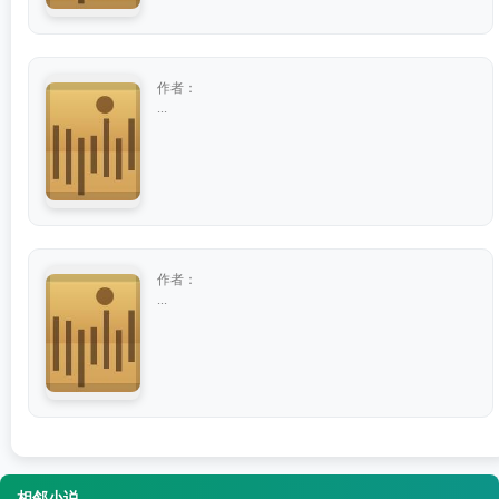
作者：
...
作者：
...
相邻小说