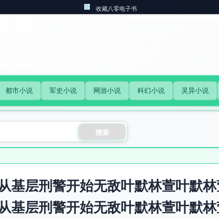
收藏八零电子书
都市小说
军史小说
网游小说
科幻小说
灵异小说
搜索
从基层刑警开始无敌叶默林萱叶默林
从基层刑警开始无敌叶默林萱叶默林