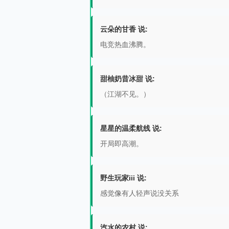
云朵的甘香 说:
电竞热血沸腾。
甜柚奶昔冰甜 说:
（江湖不见。）
星星的温柔航线 说:
开局即高潮。
野生玩家iii 说:
感觉像有人轻声说没关系
汽水的农村 说: