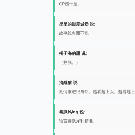
CP感十足。
星星的甜度城堡 说:
故事线多而不乱
橘子海的甜 说:
（挣脱。）
清醒猫 说:
剧情推进很自然。越看越上头。越看越上
暴躁风ing 说:
语言幽默犀利精准。