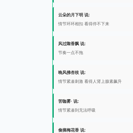
云朵的月下明 说:
情节环环相扣 看得停不下来
风过陬香飘 说:
节奏一点不拖
晚风拂杏枝 说:
情节紧凑刺激 看得人肾上腺素飙升
苦咖雾· 说:
情节紧凑到无法呼吸
偷摘梅花香 说: