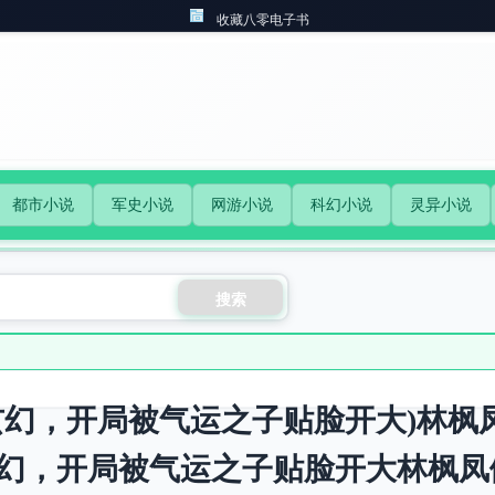
收藏八零电子书
都市小说
军史小说
网游小说
科幻小说
灵异小说
搜索
玄幻，开局被气运之子贴脸开大)林枫凤倾
幻，开局被气运之子贴脸开大林枫凤