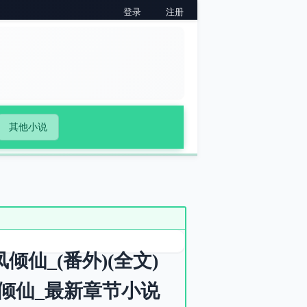
登录
注册
其他小说
仙_(番外)(全文)
倾仙_最新章节小说