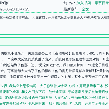
凤倾仙
动 作：
加入书架
、
章节目
06-29 19:47:29
最新章节：
全文
这一枪定然绰绰有余。 人在玄幻，开局被气运之子贴脸开大 林枫凤倾仙 人
的墨笔小说简介：关注微信公众号【夜猫书楼】回复书号：491 ，即可
前，一个魔教大反派的系统跳了出来。系统要他修炼魔攻和主角对抗，可
们纷纷站到了他那一边。“无论你做什么，我们都支持你！”气运之子目瞪
有余。可事情却大大出乎了他的预料！他的真龙护盾竟然在接触到叶天长
孔骤缩，胸口直接被长枪贯穿出一个碗口大的血洞，整个人于万米高空跌落在
亮世界
我与皇叔恩爱着呢，太子你装什么情深
纨绔！开局展示帝王术
没
异能带飞全家
和女友回乡下后，他仕途圆满
穿成恶毒反派后被迫开启修
深
穿成恶毒反派后被迫开启修罗场
人在玄幻，开局被气运之子贴脸开大
后被迫开启修罗场
他从黑暗来，却为我照亮世界
纨绔！开局展示帝王术