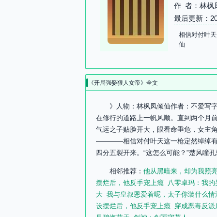
作 者：林枫
最后更新：2026-
相信对付叶天
仙
《开局强娶狠人女帝》全文
》人物：林枫凤倾仙作者：不爱写字
在修行的道路上一帆风顺。直到两个月
气运之子贴脸开大，眼看命垂危，女主角
————相信对付叶天这一枪定然绰绰
四分五裂开来。“这怎么可能？”楚风瞳
相邻推荐：
他从黑暗来，却为我照
摆烂后，他反手宠上瘾
八零卓玛：我的
大
我与皇叔恩爱着呢，太子你装什么情
设摆烂后，他反手宠上瘾
穿成恶毒反派