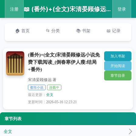
📖 (番外)+(全文)宋清晏顾修远小说免费下载阅读_(倒春寒伊人瘦:结局+番外)
注册
登录
🏠 首页
📂 分类
📚 书架
📖 记录
(番外)+(全文)宋清晏顾修远小说免
加入书架
费下载阅读_(倒春寒伊人瘦:结局
开始阅读
+番外)
章节目录
宋清晏顾修远 著
都市小说
连载中
最近更新：
全文
更新时间：
2026-05-16 12:23:21
章节列表
全文