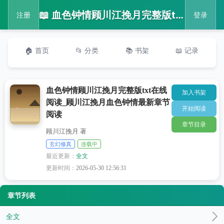
📖 血色钟情顾川江挽月完整版txt在线阅读_顾川江挽月血色钟情最新章节阅读
注册
登录
🏠 首页
📂 分类
📚 书架
📖 记录
血色钟情顾川江挽月完整版txt在线
加入书架
阅读_顾川江挽月血色钟情最新章节
开始阅读
阅读
章节目录
顾川江挽月 著
玄幻修真
连载中
最近更新：
全文
更新时间：
2026-05-30 12:56:31
章节列表
全文