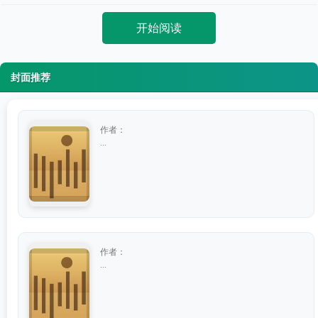
开始阅读
封面推荐
作者：
...
作者：
...